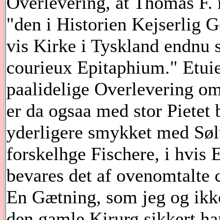
Overlevering, at Thomas F.
"den i Historien Kejserlig G
vis Kirke i Tyskland endnu 
courieux Epitaphium." Etuiet
paalidelige Overlevering om
er da ogsaa med stor Pietet 
yderligere smykket med Søl
forskelhge Fischere, i hvis 
bevares det af ovenomtalte c
En Gætning, som jeg og ikke 
den gamle Kirurg sikkert har