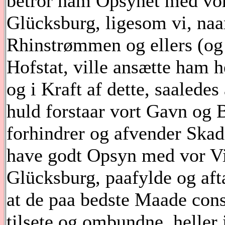
betror ham Opsynet med vor
Glücksburg, ligesom vi, na
Rhinstrømmen og ellers (og 
Hofstat, ville ansætte ham h
og i Kraft af dette, saalede
huld forstaar vort Gavn og B
forhindrer og afvender Skad
have godt Opsyn med vor V
Glücksburg, paafylde og afta
at de paa bedste Maade cons
tilsete og ombundne, heller 