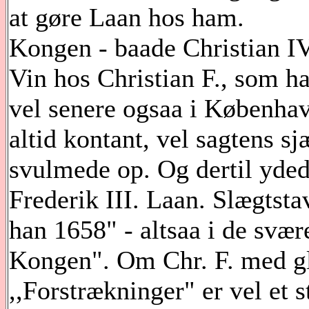
at gøre Laan hos ham.
Kongen - baade Christian IV
Vin hos Christian F., som h
vel senere ogsaa i Københa
altid kontant, vel sagtens s
svulmede op. Og dertil yde
Frederik III. Laan. Slægtsta
han 1658" - altsaa i de svær
Kongen". Om Chr. F. med gla
,,Forstrækninger" er vel et 