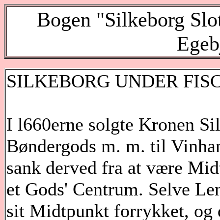
Bogen "Silkeborg Slot
Egeb
SILKEBORG UNDER FIS
I l660erne solgte Kronen Si
Bøndergods m. m. til Vinhand
sank derved fra at være Midt
et Gods' Centrum. Selve Lene
sit Midtpunkt forrykket, og 