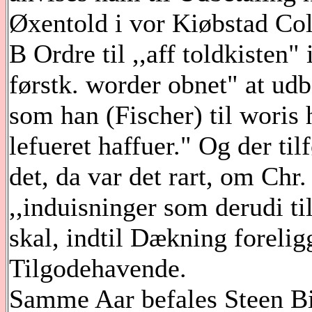
Øxentold i vor Kiøbstad Co
B Ordre til ,,aff toldkisten"
førstk. worder obnet" at udb
som han (Fischer) til woris
lefueret haffuer." Og der til
det, da var det rart, om Chr.
,,induisninger som derudi ti
skal, indtil Dækning foreligg
Tilgodehavende.
Samme Aar befales Steen Bi