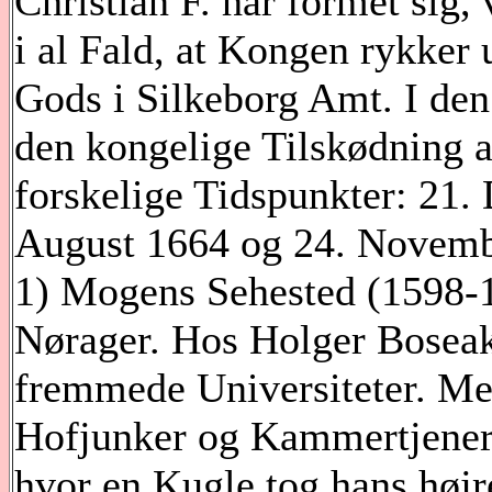
Christian F. har formet sig,
i al Fald, at Kongen rykker
Gods i Silkeborg Amt. I den
den kongelige Tilskødning a
forskelige Tidspunkter: 21.
August 1664 og 24. Novem
1) Mogens Sehested (1598-1
Nørager. Hos Holger Boseak
fremmede Universiteter. Me
Hofjunker og Kammertjener
hvor en Kugle tog hans højr