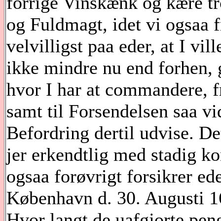
forrige Vinskænk og kære t
og Fuldmagt, idet vi ogsaa 
velvilligst paa eder, at I vi
ikke mindre nu end forhen,
hvor I har at commandere, fr
samt til Forsendelsen saa vi
Befordring dertil udvise. De
jer erkendtlig med stadig k
ogsaa forøvrigt forsikrer ede
København d. 30. Augusti 16
Hvor langt de uafgjorte pe