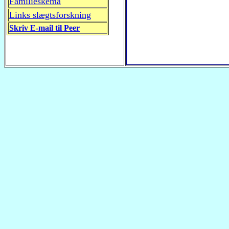
Familieskema
Links slægtsforskning
Skriv E-mail til Peer