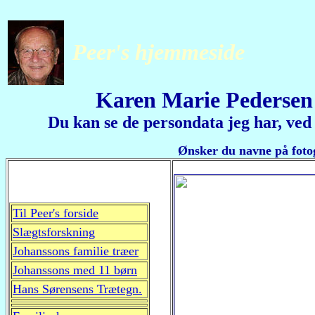
Peer's hjemmeside
Karen Marie Pedersen
Du kan se de persondata jeg har, ved at
Ønsker du navne på fotogra
Til Peer's forside
Slægtsforskning
Johanssons familie træer
Johanssons med 11 børn
Hans Sørensens Trætegn.