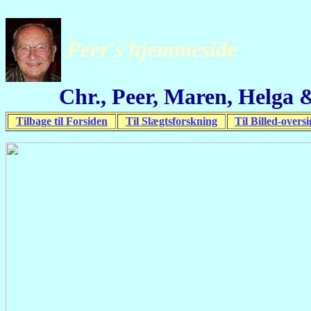
Peer's hjemmeside
Chr., Peer, Maren, Helga
Tilbage til Forsiden
Til Slægtsforskning
Til Billed-oversi