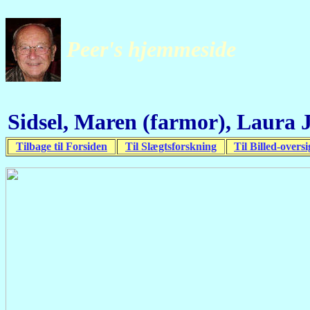
Peer's hjemmeside
Sidsel, Maren (farmor), Laura J
Tilbage til Forsiden
Til Slægtsforskning
Til Billed-oversi