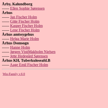
Årby, Kalundborg
------
Ellen Sophie Sørensen
Århus
------
Jan Fischer Holm
------
Gitte Fischer Holm
------
Kasper Fischer Holm
------
Lene Fischer Holm
Århus amtssygehus
------
Helga Marie Holm
Århus Domsogn
------
Hanne Holm
------
Jørgen VistiMakholm Nielsen
------
Jette Hedegård Sørensen
Århus KH, Tuberkuloseafd.B
------
Aage Emil Fischer Holm
Win-Family v.6.0