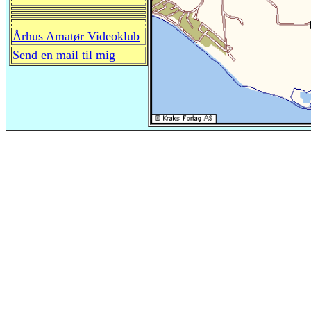
Århus Amatør Videoklub
Send en mail til mig