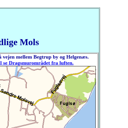
dlige Mols
på vejen mellem Begtrup by og Helgenæs.
vil se Dragsmurområdet fra luften.