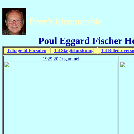
Peer's hjemmeside
Poul Eggard Fischer H
Tilbage til Forsiden
Til Slægtsforskning
Til Billed-oversi
1929 20 år gammel