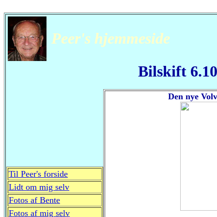
Peer's hjemmeside
Bilskift 6.1
Den nye Vol
Til Peer's forside
Lidt om mig selv
Fotos af Bente
Fotos af mig selv