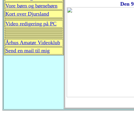
Den 9
Vore børn og børnebørn
Kort over Djursland
Video redigering på PC
Århus Amatør Videoklub
Send en mail til mig